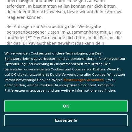
übermäßigen und unverhältnismäßigen Aufwand
erfordern. In bestimmten Fällen können wir dich bitten,
deine Identität nachzuweisen, bevor wir auf deine Anfrage
reagieren können.
Bei Anfragen zur Verarbeitung oder Weitergabe
personenbezogener Daten im Zusammenhang mit JET Pay
und/oder JET Pay Card wende dich bitte an die Person, die
dir das JET Pay-Guthaben gewährt (das kann dein
Arbeitgeber, Geschäftspartner usw. sein). Dies ist
Wir verwenden Cookies und andere Technologien, um Dein
erforderlich, da JET und die Person, die dir das Guthaben
Benutzererlebnis zu verbessern und zu personalisieren, für Analysen zur
gewährt, eine separate Verantwortung für die Verarbeitung
Optimierung und Werbung in Zusammenarbeit mit Dritten. Wir
und den Schutz deiner personenbezogenen Daten haben.
verwenden unsere eigenen Cookies und Cookies von Dritten. Wenn Du
Solltest du weitere Fragen oder Beschwerden in Bezug auf
auf OK klickst, akzeptierst Du die Verwendung aller Cookies. Wir setzen
immer notwendige Cookies. Wähle
die Verarbeitung deiner personenbezogenen Daten haben,
Einstellungen verwalten
, um zu
entscheiden, welche Cookies Du akzeptieren möchtest, um Deine
kontaktieren wir dich gerne. Wir würden uns auch über
Präferenzen anzupassen und um weitere Informationen zu finden.
Tipps oder Vorschläge zur Verbesserung unserer Erklärung
freuen.
OK
Sicherheit
JET nimmt den Schutz personenbezogener Daten sehr ernst
Essentielle
und daher ergreifen wir angemessene Maßnahmen, um
deine personenbezogenen Daten vor Missbrauch, Verlust,